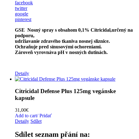
facebook
twitter
google
pinterest
GSE Nosný spray s obsahom
0,1% Citricidal,určený na
podporu,
udržiavanie zdravého tkaniva nosnej sliznice.
Ochraňuje pred sínusovými ochoreniami.
Zároveň vyrovnáva pH v nosných dutinách.
Detaily
Citricidal Defense Plus 125mg vegánske
kapsule
31,00
€
Add to cart/ Pridať
Detaily
Sdílet
Sdílet seznam přání na: