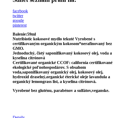
facebook
twitter
google
pinterest
Balenie:59ml
Nutribiotic kokosové mydlo tekuté Vyrobené s
certifikovaným organickým kokosom*nerafinovaný bez
GMO.
Jednoduchý, čistý saponifikovaný kokosový olej, voda a
kyselina citrónová
Certifikované organické CCOF: california certifikované
ekologické poľnohospodárov. S obsahom
voda,saponifikovaný organický olej, kokosový olej,
hydroxid draselný,organické éterické oleje lavandula a
organický lemongrass list, a kyselina citrónová.
Vyrobené bez gluténu, parabénov a sulfátov,veganske.
Detaily