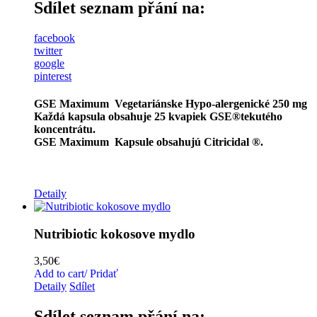
Sdílet seznam přání na:
facebook
twitter
google
pinterest
GSE Maximum Vegetariánske Hypo-alergenické 250 mg
Každá kapsula obsahuje 25 kvapiek GSE®tekutého
koncentrátu.
GSE Maximum Kapsule obsahujú Citricidal ®.
Detaily
Nutribiotic kokosove mydlo
3,50
€
Add to cart/ Pridať
Detaily
Sdílet
Sdílet seznam přání na: