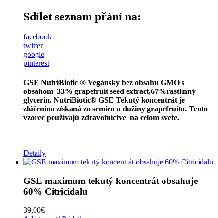
Sdílet seznam přání na:
facebook
twitter
google
pinterest
GSE NutriBiotic ® Vegánsky bez obsahu GMO
s
obsahom 33% grapefruit seed extract,67%rastlinný
glycerin.
NutriBiotic® GSE Tekutý koncentrát je
zlúčenina získaná zo semien a dužiny grapefruitu. Tento
vzorec používajú zdravotníctve na celom svete.
Detaily
GSE maximum tekutý koncentrát obsahuje
60% Citricidalu
39,00
€