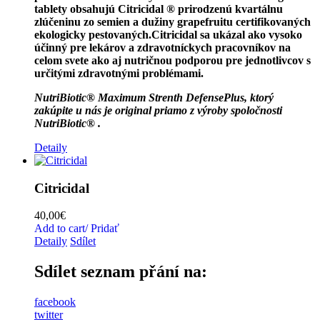
tablety obsahujú Citricidal ® prirodzenú kvartálnu
zlúčeninu zo semien a dužiny grapefruitu certifikovaných
ekologicky pestovaných.Citricidal sa ukázal ako vysoko
účinný pre lekárov a zdravotníckych pracovníkov na
celom svete ako aj nutričnou ​​podporou pre jednotlivcov s
určitými zdravotnými problémami.
NutriBiotic® Maximum Strenth DefensePlus, ktorý
zakúpite
u nás je original priamo z výroby spoločnosti
NutriBiotic®
.
Detaily
Citricidal
40,00
€
Add to cart/ Pridať
Detaily
Sdílet
Sdílet seznam přání na:
facebook
twitter