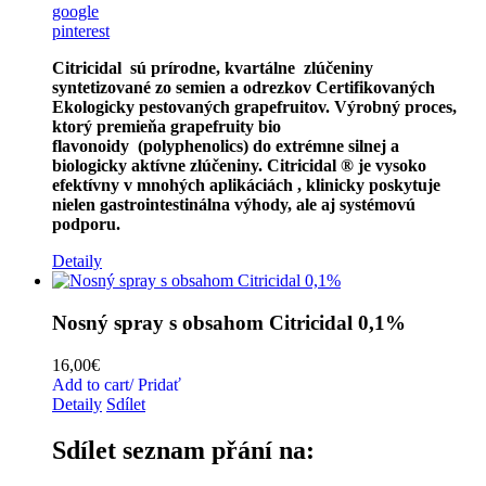
google
pinterest
Citricidal sú prírodne, kvartálne zlúčeniny
syntetizované zo semien a odrezkov Certifikovaných
Ekologicky pestovaných grapefruitov. Výrobný proces,
ktorý premieňa grapefruity bio
flavonoidy (polyphenolics) do extrémne silnej a
biologicky aktívne zlúčeniny. Citricidal ® je vysoko
efektívny v mnohých aplikáciách , klinicky poskytuje
nielen gastrointestinálna výhody, ale aj systémovú
podporu.
Detaily
Nosný spray s obsahom Citricidal 0,1%
16,00
€
Add to cart/ Pridať
Detaily
Sdílet
Sdílet seznam přání na: