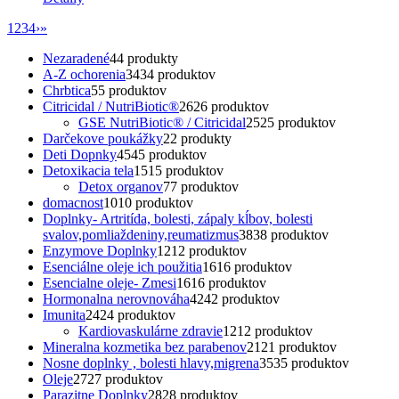
1
2
3
4
›
»
Nezaradené
4
4 produkty
A-Z ochorenia
34
34 produktov
Chrbtica
5
5 produktov
Citricidal / NutriBiotic®
26
26 produktov
GSE NutriBiotic® / Citricidal
25
25 produktov
Darčekove poukážky
2
2 produkty
Deti Dopnky
45
45 produktov
Detoxikacia tela
15
15 produktov
Detox organov
7
7 produktov
domacnost
10
10 produktov
Doplnky- Artritída, bolesti, zápaly kĺbov, bolesti
svalov,pomliaždeniny,reumatizmus
38
38 produktov
Enzymove Doplnky
12
12 produktov
Esenciálne oleje ich použitia
16
16 produktov
Esencialne oleje- Zmesi
16
16 produktov
Hormonalna nerovnováha
42
42 produktov
Imunita
24
24 produktov
Kardiovaskulárne zdravie
12
12 produktov
Mineralna kozmetika bez parabenov
21
21 produktov
Nosne doplnky , bolesti hlavy,migrena
35
35 produktov
Oleje
27
27 produktov
Parazitne Doplnky
28
28 produktov