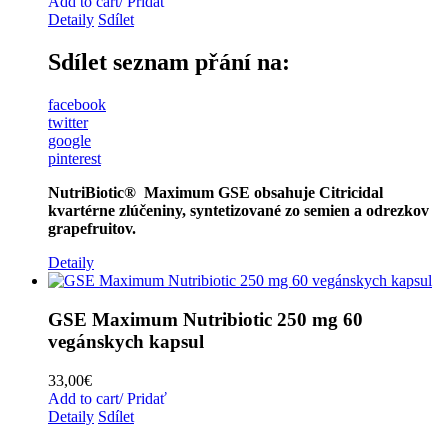
Add to cart/ Pridať
Detaily
Sdílet
Sdílet seznam přání na:
facebook
twitter
google
pinterest
NutriBiotic® Maximum GSE
obsahuje Citricidal
kvartérne zlúčeniny, syntetizované
zo semien a odrezkov
grapefruitov.
Detaily
GSE Maximum Nutribiotic 250 mg 60
vegánskych kapsul
33,00
€
Add to cart/ Pridať
Detaily
Sdílet