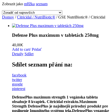
Zobrazit jako
mřížka
seznam
Domov
/
Citricidal / NutriBiotic®
/ GSE NutriBiotic® / Citricidal
Defense Plus maximum v tabletách 250mg
40,00
€
Add to cart/ Pridať
Detaily
Sdílet
Sdílet seznam přání na:
facebook
twitter
google
pinterest
DefensePlus maximum strength 1 vegánska tableta
obsahuje 8 kvapiek. Citricidal extraktu.Maximum
Strength DefensePlus je najsilnejší prírodný produkt pre
posilnenie Imunitného systému tela.DefensePlus veganske