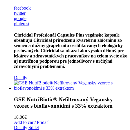
facebook
twitter
google
pinterest
Citricidal Profesionál
Capsules Plus
vegánske kapsule
obsahujú Citricidal prirodzenú kvartérnu zlúčeninu zo
semien a dužiny grapefruitu certifikovaných ekologicky
pestovaných. Citricidal sa ukázal ako vysoko účinný pre
lekárov a zdravotníckych pracovníkov na celom svete ako
aj nutričnou ​​podporou pre
jednotlivcov
s určitými
zdravotnými problémami.
Detaily
GSE NutriBiotic® Nefiltrovaný Vegansky
vzorec s bioflavonoidmi s 33% extraktom
18,00
€
Add to cart/ Pridať
Detaily
Sdílet