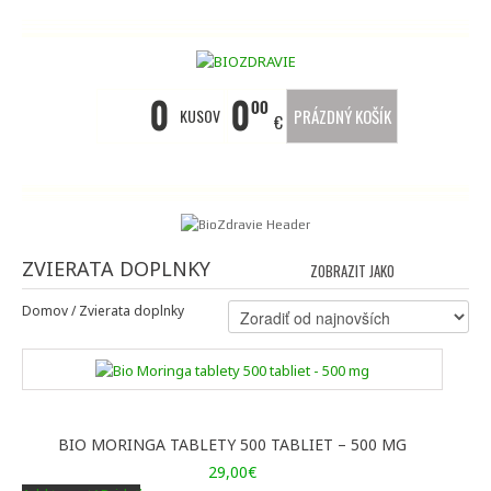
0
0
00
KUSOV
PRÁZDNÝ KOŠÍK
€
ZVIERATA DOPLNKY
ZOBRAZIT JAKO
MŘÍŽKA
SE
Domov
/ Zvierata doplnky
BIO MORINGA TABLETY 500 TABLIET – 500 MG
29,00
€