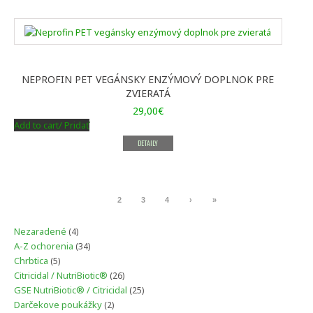
NEPROFIN PET VEGÁNSKY ENZÝMOVÝ DOPLNOK PRE
ZVIERATÁ
29,00
€
Add to cart/ Pridať
DETAILY
1
2
3
4
›
»
4
Nezaradené
4
produkty
34
A-Z ochorenia
34
produktov
5
Chrbtica
5
produktov
26
Citricidal / NutriBiotic®
26
produktov
25
GSE NutriBiotic® / Citricidal
25
produktov
2
Darčekove poukážky
2