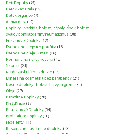
produkty
45
Deti Dopnky
45
produktov
15
Detoxikacia tela
15
produktov
7
Detox organov
7
produktov
10
domacnost
10
produktov
Doplnky- Artritída, bolesti, zápaly kĺbov, bolesti
38
svalov,pomliaždeniny,reumatizmus
38
produktov
12
Enzymove Doplnky
12
produktov
16
Esenciálne oleje ich použitia
16
produktov
16
Esencialne oleje- Zmesi
16
produktov
42
Hormonalna nerovnováha
42
produktov
24
Imunita
24
produktov
12
Kardiovaskulárne zdravie
12
produktov
21
Mineralna kozmetika bez parabenov
21
produktov
35
Nosne doplnky , bolesti hlavy,migrena
35
produktov
27
Oleje
27
produktov
28
Parazitne Doplnky
28
produktov
27
Pleť ,Krása
27
produktov
54
Potravinové Doplnky
54
produktov
10
Probioticke doplnky
10
produktov
11
repelenty
11
produktov
23
Respiračne - uši, hrdlo doplnky,
23
produktov