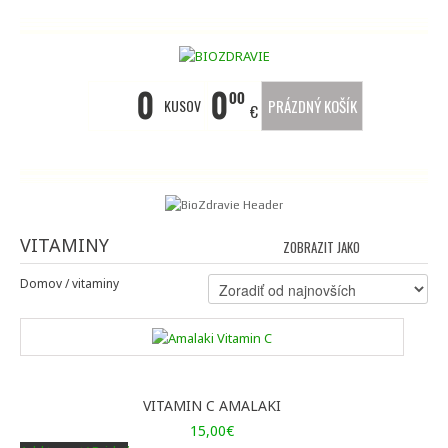
0
0
00
KUSOV
PRÁZDNÝ KOŠÍK
€
VITAMINY
ZOBRAZIT JAKO
MŘÍŽKA
SE
Domov
/ vitaminy
VITAMIN C AMALAKI
15,00
€