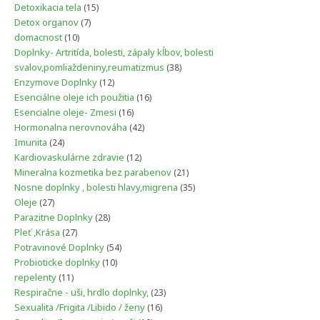
produktov
15
Detoxikacia tela
15
produktov
7
Detox organov
7
produktov
10
domacnost
10
produktov
Doplnky- Artritída, bolesti, zápaly kĺbov, bolesti
38
svalov,pomliaždeniny,reumatizmus
38
produktov
12
Enzymove Doplnky
12
produktov
16
Esenciálne oleje ich použitia
16
produktov
16
Esencialne oleje- Zmesi
16
produktov
42
Hormonalna nerovnováha
42
produktov
24
Imunita
24
produktov
12
Kardiovaskulárne zdravie
12
produktov
21
Mineralna kozmetika bez parabenov
21
produktov
35
Nosne doplnky , bolesti hlavy,migrena
35
produktov
27
Oleje
27
produktov
28
Parazitne Doplnky
28
produktov
27
Pleť ,Krása
27
produktov
54
Potravinové Doplnky
54
produktov
10
Probioticke doplnky
10
produktov
11
repelenty
11
produktov
23
Respiračne - uši, hrdlo doplnky,
23
produktov
16
Sexualita /Frigita /Libido / ženy
16