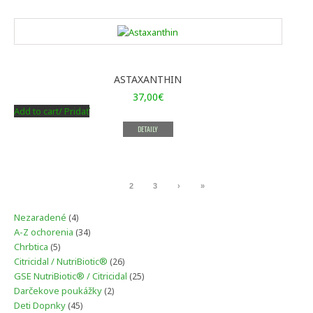
ASTAXANTHIN
37,00
€
Add to cart/ Pridať
DETAILY
1
2
3
›
»
4
Nezaradené
4
produkty
34
A-Z ochorenia
34
produktov
5
Chrbtica
5
produktov
26
Citricidal / NutriBiotic®
26
produktov
25
GSE NutriBiotic® / Citricidal
25
produktov
2
Darčekove poukážky
2
produkty
45
Deti Dopnky
45