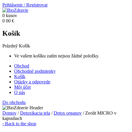
Prihlásenie
/
Registrovat
0
kusov
0
00
€
Košík
Prázdný Košík
Ve vašem košíku zatím nejsou žádné položky.
Obchod
Obchodné podmienky
Košík
Otázky a odpovede
Môj účet
O nás
Do obchodu
Domov
/
Detoxikacia tela
/
Detox organov
/ Zeolit MICRO v
kapsuliach
‹ Back to the shop