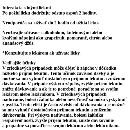
Interakcia s inými liekmi
Po požití lieku dodržujte odstup aspoň 2 hodiny.
Neodporúča sa užívať do 2 hodín od užitia lieku.
Neužívajte súčasne s alkoholom, kofeínovými alebo
kyslými nápojmi ako grapefruit, pomaranč, citrón alebo
ananásový džús.
*Konzultujte s lekárom ak užívate lieky.
Vedľajšie účinky
V zriedkavých prípadoch môže dôjsť k zápche v dôsledku
nízkeho príjmu tekutín. Tento účinok závisíod dávky a je
možné sa mu vyhnúť dostatočným príjmom tekutín a znížením
dávkovania. V prípade výskytu zápchy, zvýšte príjem tekutín,
znížte dávkovanie a ak je to potrebné, poraďte sa so svojím
lekárom alebo lekárnikom. V zriedkavých prípadoch
nadúvanie, bolesti žalúdka alebo nevoľnosť sa môžu vyskytnúť
z psyllia. Tento efekt je často závislý od dávkovania a je možné
sa mu vyhnúť dostatočným príjmom tekutín a znížením
dávkovania. Pri výskyte nadúvania, bolesti žalúdka
resp.nevoľnosti, zvýšte príjem tekutín, znížte dávkovanie
a prípadne sa poraďte so svojím lekárom alebo lekárnikom.