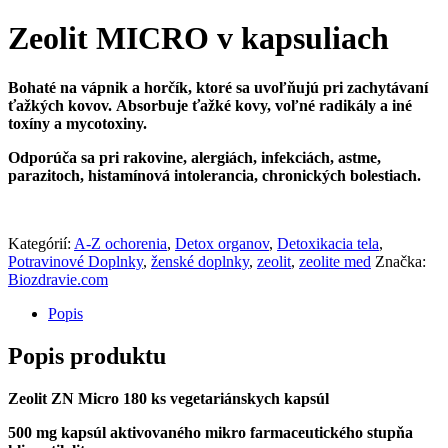
Zeolit MICRO v kapsuliach
Bohaté na vápnik a horčík, ktoré sa uvoľňujú pri zachytávaní
ťažkých kovov.
A
bsorbuje ťažké kovy, voľné radikály a iné
toxíny a mycotoxiny.
Odporúča sa pri rakovine, alergiách, infekciách, astme,
parazitoch, histamínová intolerancia, chronických bolestiach.
Kategórií:
A-Z ochorenia
,
Detox organov
,
Detoxikacia tela
,
Potravinové Doplnky
,
ženské doplnky
,
zeolit
,
zeolite med
Značka:
Biozdravie.com
Popis
Popis produktu
Zeolit ZN Micro 180 ks vegetariánskych kapsúl
500 mg kapsúl aktivovaného mikro farmaceutického stupňa