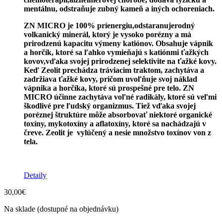
mentálnu, odstraňuje zubný kameň a iných ochoreniach.
ZN MICRO je 100% prí
energiu,odstaranuje
rodný
volkanický minerál, ktorý je vysoko porézny a má
prirodzenú kapacitu výmeny katiónov. Obsahuje vápnik
a horčík, ktoré sa ľahko vymieňajú s katiónmi ťažkých
kovov,vďaka svojej prirodzenej selektivite na ťažké kovy.
Keď Zeolit prechádza tráviacim traktom, zachytáva a
zadržiava ťažké kovy, pričom uvoľňuje svoj náklad
vápnika a horčíka, ktoré sú prospešné pre telo. ZN
MICRO účinne zachytáva voľné radikály, ktoré sú veľmi
škodlivé pre ľudský organizmus. Tiež vďaka svojej
poréznej štruktúre môže absorbovať niektoré organické
toxíny, mykotoxíny a aflatoxíny, ktoré sa nachádzajú v
čreve. Zeolit je vylúčený a nesie množstvo toxínov von z
tela.
Detaily
30,00
€
Na sklade (dostupné na objednávku)