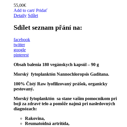
55,00
€
Add to cart/ Pridať
Detaily
Sdílet
Sdílet seznam přání na:
facebook
twitter
google
pinterest
Obsah balenia 180 vegánskych kapsúl – 90 g
Morský fytoplanktón Nannochloropsis Gaditana.
100% Čistý Raw lyofilizovaný prášok, organicky
pestovaný.
Morský fytoplanktón sa stane vašim pomocníkom pri
boji za zdravé telo a pomôže najmä pri nasledovných
diagnózach:
Rakovina,
Reumatoidná artritída,