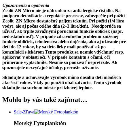
Upozornenia a opatrenia
Zeolit ​​ZN Micro nie je náhradou za antialergické čistidlo. Na
podporu detoxikácie a regulácie procesov, zabezpečte pri požití
Zeolit ​ ZN Micro dostatočný príjem tekutín. Pri požití (1/4 litra
vody), ale aj počas celého dňa (2–3 litre/deň). Neodporúča sa
užívať, ak trpíte závažnými poruchami funkcie obličiek (napr.
nedostatočnosť). V prípade zdravotného problému zníženej
funkcie obličiek, tehotenstva alebo dojčenia, ako aj užívanie pre
deti do 12 rokov, by sa tieto lieky mali používať až po
konzultácii s lekárom Tento produkt sa nesmie vdýchnuť resp.
aplikovať v oblasti očí. V prípade kontaktu s očami, oči
primerane vypláchnite. Nesmie sa používať nepretržite. Ak
spozorujete nezvyčajné účinky, prerušte užívanie.
Skladujte a uchovávajte výrobok mimo dosahu detí mladších
ako šesť rokov. Vždy po použití obal zatvorte. Tento výrobok
skladujte na suchom mieste pri izbovej teplote.
Mohlo by vás také zajímat…
Sale-Zľava
Morský Fytoplanktón