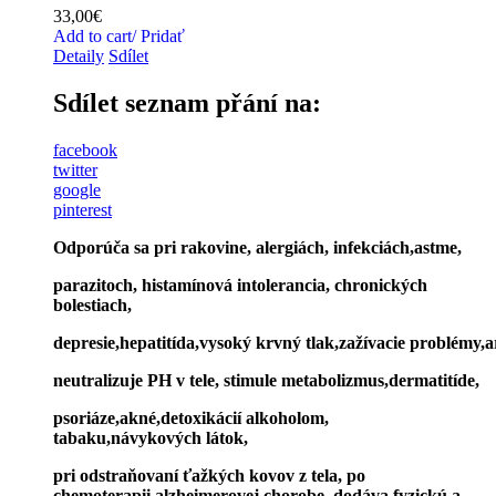
33,00
€
Add to cart/ Pridať
Detaily
Sdílet
Sdílet seznam přání na:
facebook
twitter
google
pinterest
Odporúča sa pri rakovine, alergiách, infekciách,astme,
parazitoch, histamínová intolerancia, chronických
bolestiach,
depresie,hepatitída,vysoký krvný tlak,zažívacie problémy,ar
neutralizuje PH v tele, stimule metabolizmus,dermatitíde,
psoriáze,akné,detoxikácií alkoholom,
tabaku,návykových látok,
pri odstraňovaní ťažkých kovov z tela, po
chemoterapii,alzheimerovej chorobe, dodáva fyzickú a