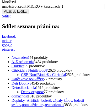
Množství
množstvo Zeolit MICRO v kapsuliach
Vložiť do košíka
Sdílet
Sdílet seznam přání na:
facebook
twitter
google
pinterest
Nezaradené
4
4 produkty
A-Z ochorenia
34
34 produktov
Chrbtica
5
5 produktov
Citricidal / NutriBiotic®
26
26 produktov
GSE NutriBiotic® / Citricidal
25
25 produktov
Darčekove poukážky
2
2 produkty
Deti Dopnky
45
45 produktov
Detoxikacia tela
15
15 produktov
Detox organov
7
7 produktov
domacnost
10
10 produktov
Doplnky- Artritída, bolesti, zápaly kĺbov, bolesti
svalov,pomliaždeniny,reumatizmus
38
38 produktov