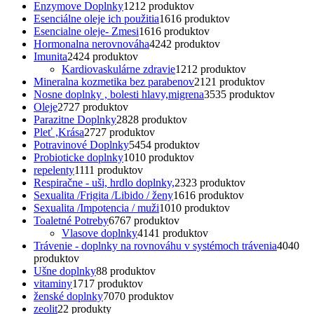
Enzymove Doplnky
12
12 produktov
Esenciálne oleje ich použitia
16
16 produktov
Esencialne oleje- Zmesi
16
16 produktov
Hormonalna nerovnováha
42
42 produktov
Imunita
24
24 produktov
Kardiovaskulárne zdravie
12
12 produktov
Mineralna kozmetika bez parabenov
21
21 produktov
Nosne doplnky , bolesti hlavy,migrena
35
35 produktov
Oleje
27
27 produktov
Parazitne Doplnky
28
28 produktov
Pleť ,Krása
27
27 produktov
Potravinové Doplnky
54
54 produktov
Probioticke doplnky
10
10 produktov
repelenty
11
11 produktov
Respiračne - uši, hrdlo doplnky,
23
23 produktov
Sexualita /Frigita /Libido / ženy
16
16 produktov
Sexualita /Impotencia / muži
10
10 produktov
Toaletné Potreby
67
67 produktov
Vlasove doplnky
41
41 produktov
Trávenie - doplnky na rovnováhu v systémoch trávenia
40
40
produktov
Ušne doplnky
8
8 produktov
vitaminy
17
17 produktov
ženské doplnky
70
70 produktov
zeolit
2
2 produkty