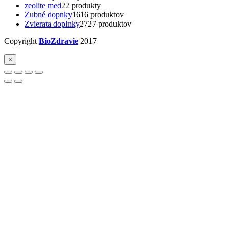
zeolite med
2
2 produkty
Zubné dopnky
16
16 produktov
Zvierata doplnky
27
27 produktov
Copyright
BioZdravie
2017
×