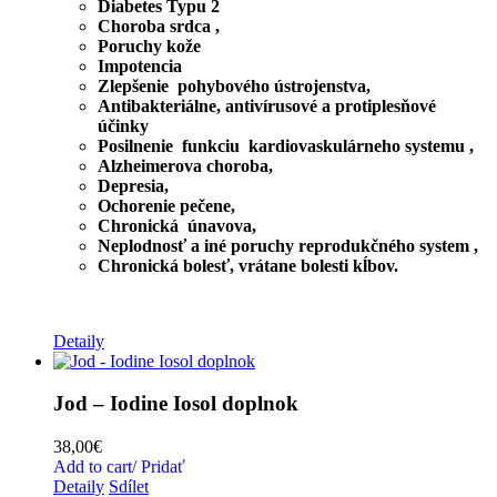
Diabetes Typu 2
Choroba srdca ,
Poruchy kože
Impotencia
Zlepšenie pohybového ústrojenstva,
Antibakteriálne, antivírusové a protiplesňové
účinky
Posilnenie funkciu kardiovaskulárneho systemu ,
Alzheimerova choroba,
Depresia,
Ochorenie pečene,
Chronická únavova,
Neplodnosť a iné poruchy reprodukčného system ,
Chronická bolesť, vrátane bolesti kĺbov.
Detaily
Jod – Iodine Iosol doplnok
38,00
€
Add to cart/ Pridať
Detaily
Sdílet