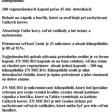
klinoptilolitu.
180 vegetariánskych kapsúl počas 45 dní detoxikácii.
Bohaté na vápnik a horčík, ktoré sa uvoľňujú pri zachytávaní
ťažkých kovov.
Absorbuje ťažké kovy, voľné radikály a iné toxíny a
mykotoxíny.
Priemerná veľkosť častíc je 25 mikrónov a obsah klinoptilolitu
je 89 až 95%.
Najjednoduchší spôsob užívania prírodného zeolitu je vo forme
kapsúl. ZN MICRO kapsule sú na báze celulózy, vďaka čomu
sú vhodné pre vegetariánov obsah jednej kapsule – 500 mg
klinoptilolitu ZN MICRO. Klinoptilolit zeolit je silné
detoxikačné čistidlo, ktoré je úplne prirodzené a jeho vlastnosti
sú dobre známe.
ZN MICRO je mikronizovaný klinoptilolit, ktorý bol špeciálne
vybraný pre svoju vysokú kvalitu ,vysoký obsah katiónov
vápnika a horčíka, ktoré sa ľahko vymieňajú za katióny
ťažkých kovov. ZN MICRO je tiež vysoko účinný pri
zachytávaní voľných radikálov, ktoré môžu byť pre telo veľmi
škodlivé.