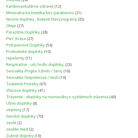
produktov
12
Kardiovaskulárne zdravie
12
produktov
21
Mineralna kozmetika bez parabenov
21
produktov
35
Nosne doplnky , bolesti hlavy,migrena
35
produktov
27
Oleje
27
produktov
28
Parazitne Doplnky
28
produktov
27
Pleť ,Krása
27
produktov
54
Potravinové Doplnky
54
produktov
10
Probioticke doplnky
10
produktov
11
repelenty
11
produktov
23
Respiračne - uši, hrdlo doplnky,
23
produktov
16
Sexualita /Frigita /Libido / ženy
16
produktov
10
Sexualita /Impotencia / muži
10
produktov
67
Toaletné Potreby
67
produktov
41
Vlasove doplnky
41
produktov
40
Trávenie - doplnky na rovnováhu v systémoch trávenia
40
produktov
8
Ušne doplnky
8
produktov
17
vitaminy
17
produktov
70
ženské doplnky
70
produktov
2
zeolit
2
produkty
2
zeolite med
2
produkty
16
Zubné dopnky
16