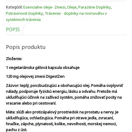
Esencialne oleje- Zmesi
Oleje
Parazitne Doplnky
Kategórií:
,
,
,
Potravinové Doplnky
Trávenie - doplnky na rovnováhu v
,
systémoch trávenia
POPIS
Popis produktu
Zloženie:
1 vegetariánska gélová kapsula obsahuje
120 mg olejovej zmesi DigestZen
Zázvor: teplý, povzbudzujúci a obohacujúci olej. Pomáha ovplyvniť
nálady, podporuje fyzickú energiu, lásku a odvahu. Pretože má
ukľudňujúci účinok na zažívací systém, pomáha znižovať pocity na
vracanie alebo pri cestovaní.
Mäta: slúži ako protizápalový prostriedok na prostatu a nervy. Je
ukľudňujúca, ochladzujúca. Pomáha pri otrave jedla, zvracaní,
hnačke, zápche, plynatosti, kolike, nevoľnosti, morskej nemoci,
pachu z úst.