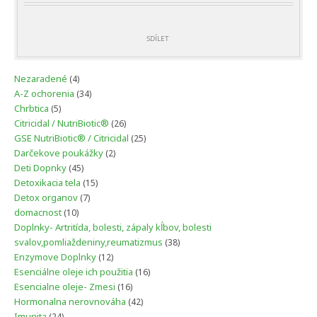
GELOVE
KAPSULE
SDÍLET
4
Nezaradené
4
produkty
34
A-Z ochorenia
34
produktov
5
Chrbtica
5
produktov
26
Citricidal / NutriBiotic®
26
produktov
25
GSE NutriBiotic® / Citricidal
25
produktov
2
Darčekove poukážky
2
produkty
45
Deti Dopnky
45
produktov
15
Detoxikacia tela
15
produktov
7
Detox organov
7
produktov
10
domacnost
10
produktov
Doplnky- Artritída, bolesti, zápaly kĺbov, bolesti
38
svalov,pomliaždeniny,reumatizmus
38
produktov
12
Enzymove Doplnky
12
produktov
16
Esenciálne oleje ich použitia
16
produktov
16
Esencialne oleje- Zmesi
16
produktov
42
Hormonalna nerovnováha
42
produktov
24
Imunita
24