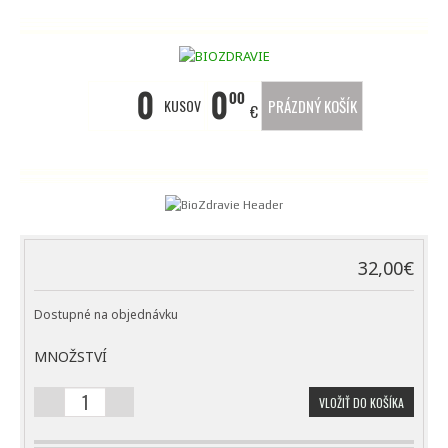
0
0
00
KUSOV
PRÁZDNÝ KOŠÍK
€
32,00
€
Dostupné na objednávku
MNOŽSTVÍ
VLOŽIŤ DO KOŠÍKA
MNOŽSTVO
DIGESTZEN