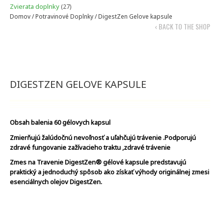
produktov
27
Zvierata doplnky
27
produktov
Domov
/
Potravinové Doplnky
/ DigestZen Gelove kapsule
‹ BACK TO THE SHOP
DIGESTZEN GELOVE KAPSULE
Obsah balenia 60 gélovych kapsul
Zmierňujú žalúdočnú nevoľnosť a uľahčujú trávenie .
Podporujú
zdravé fungovanie zažívacieho traktu ,
zdravé trávenie
Zmes na Travenie DigestZen® gélové kapsule predstavujú
praktický a jednoduchý spôsob ako získať výhody originálnej zmesi
esenciálnych olejov DigestZen.