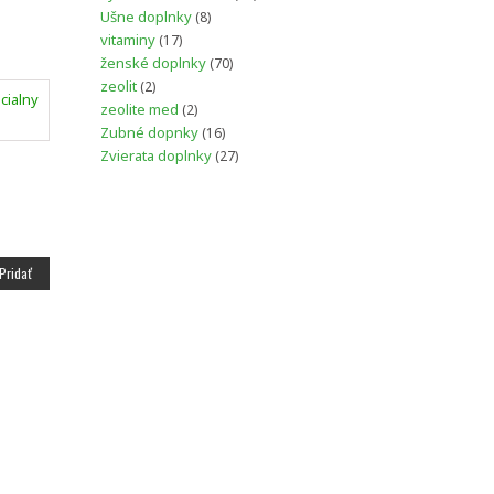
produktov
8
Ušne doplnky
8
produktov
17
vitaminy
17
produktov
70
ženské doplnky
70
produktov
2
zeolit
2
produkty
2
zeolite med
2
produkty
16
Zubné dopnky
16
produktov
27
Zvierata doplnky
27
produktov
na
 Pridať
.