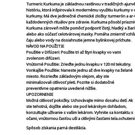
Turmeric Kurkuma je základnou rastlinou v tradičných ajurv
históriu, ktorá inšpirovala k modernému využitiu kurkumy v 
kurkumy. Má dve jedinečné chemické zložky: turmerón a ar-t
každodenných rituálov pre zdravie. Kurkuma pôsobí priaz
Kurkuma zároveň môže pomôcť podporiť čistý, hladký a žiar
alebo ako súčasť celotvárovej masky. Pomáha
zmierniť vzhľ
čaju alebo vody na
dosiahnutie jemne bylinkovej príchute.
NÁVOD NA POUŽITIE
Použitie v Difúzeri: Použite tri až štyri kvapky vo vami
zvolenom difúzeri.
Vnútorné Použitie: Zrieďte jednu kvapku v 120 ml tekutiny.
Vonkajšie Použitie: Naneste jednu až dve kvapky na želané
miesto. Rozrieďte základovým olejom, aby ste
minimalizovali citlivosť pleti. Pozrite si dodatočné
preventívne opatrenia uvedené nižšie.
UPOZORNENIE
Možná citlivosť pokožky. Uchovávajte mimo dosahu detí. Ak
ste tehotná, dojčíte alebo ste pod lekárskym dohľadom,
konzultujte užívanie s vašim lekárom. Vyhnite sa kontaktu s
očami, vnútornou časťou uší a citlivými časťami tela.ochuten
Spôsob získania parná destilácia.