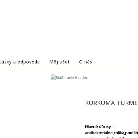
tázky a odpovede
Môj účet
O nás
KURKUMA TURME
Hlavné účinky –
a
ntibakteriálne,colika,pomá