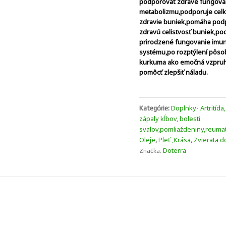
podporovať zdravé fungova
metabolizmu,
podporuje cel
zdravie buniek,pomáha pod
zdravú celistvosť buniek,
po
prirodzené fungovanie imu
systému,
po rozptýlení pôso
kurkuma ako emočná vzpru
pomôcť zlepšiť náladu.
Doplnky- Artritída,
Kategórie:
zápaly kĺbov, bolesti
svalov,pomliaždeniny,reuma
Oleje
Pleť ,Krása
Zvierata d
,
,
Doterra
Značka: