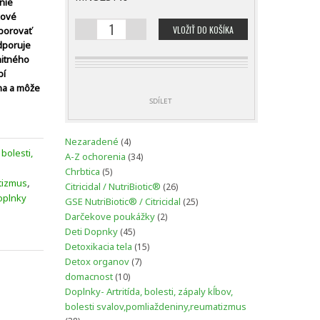
nie
kové
VLOŽIŤ DO KOŠÍKA
porovať
MNOŽSTVO
dporuje
KURKUMA
nitného
TURMERIC
bí
ha a môže
SDÍLET
4
Nezaradené
4
 bolesti,
produkty
34
A-Z ochorenia
34
produktov
5
Chrbtica
5
tizmus
,
produktov
26
Citricidal / NutriBiotic®
26
oplnky
produktov
25
GSE NutriBiotic® / Citricidal
25
produktov
2
Darčekove poukážky
2
produkty
45
Deti Dopnky
45
produktov
15
Detoxikacia tela
15
produktov
7
Detox organov
7
produktov
10
domacnost
10
produktov
Doplnky- Artritída, bolesti, zápaly kĺbov,
bolesti svalov,pomliaždeniny,reumatizmus