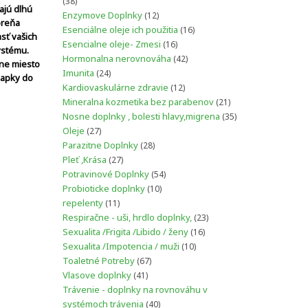
38
38
ajú dlhú
produktov
12
Enzymove Doplnky
12
oreňa
produktov
16
Esenciálne oleje ich použitia
16
sť vašich
produktov
16
Esencialne oleje- Zmesi
16
ystému.
produktov
42
Hormonalna nerovnováha
42
tne
miesto
produktov
24
Imunita
24
vapky do
produktov
12
Kardiovaskulárne zdravie
12
produktov
21
Mineralna kozmetika bez parabenov
21
produktov
35
Nosne doplnky , bolesti hlavy,migrena
35
produktov
27
Oleje
27
produktov
28
Parazitne Doplnky
28
produktov
27
Pleť ,Krása
27
produktov
54
Potravinové Doplnky
54
produktov
10
Probioticke doplnky
10
produktov
11
repelenty
11
produktov
23
Respiračne - uši, hrdlo doplnky,
23
produktov
16
Sexualita /Frigita /Libido / ženy
16
produktov
10
Sexualita /Impotencia / muži
10
produktov
67
Toaletné Potreby
67
produktov
41
Vlasove doplnky
41
produktov
Trávenie - doplnky na rovnováhu v
40
systémoch trávenia
40