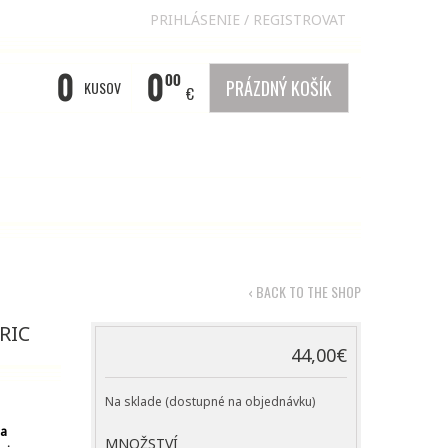
PRIHLÁSENIE
/
REGISTROVAT
0
0
00
PRÁZDNÝ KOŠÍK
KUSOV
€
‹ BACK TO THE SHOP
RIC
44,00
€
Na sklade (dostupné na objednávku)
ha
MNOŽSTVÍ