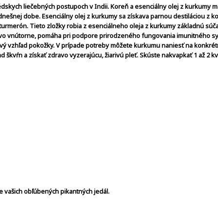
édskych liečebných postupoch v Indii. Koreň a esenciálny olej z kurkumy m
dnešnej dobe. Esenciálny olej z kurkumy sa získava parnou destiláciou z k
urmerón. Tieto zložky robia z esenciálneho oleja z kurkumy základnú súča
nivo vnútorne, pomáha pri podpore prirodzeného fungovania imunitného s
ivý vzhľad pokožky.
V prípade potreby môžete kurkumu naniesť na konkré
ad škvŕn a získať zdravo vyzerajúcu, žiarivú
pleť.
Skúste nakvapkať 1 až 2 k
ie vašich obľúbených pikantných jedál.