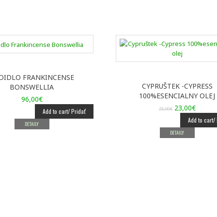
DIDLO FRANKINCENSE
CYPRUŠTEK -CYPRESS
BONSWELLIA
100%ESENCIALNY OLEJ
96,00
€
Pôvodná
Aktuál
23,00
€
25,00
€
Add to cart/ Pridať
cena
cena
Add to cart/
DETAILY
bola:
je:
DETAILY
25,00€.
23,00€