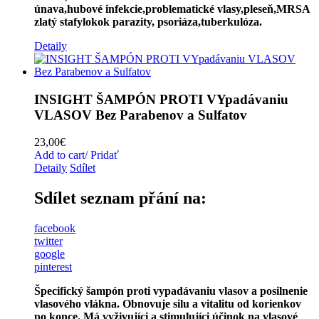
únava,hubové infekcie,
problematické
vlasy,pleseň,MRSA
zlatý
stafylokok parazity,
psoriáza
,
tuberkulóza
.
Detaily
INSIGHT ŠAMPÓN PROTI VYpadávaniu
VLASOV Bez Parabenov a Sulfatov
23,00
€
Add to cart/ Pridať
Detaily
Sdílet
Sdílet seznam přání na:
facebook
twitter
google
pinterest
Špecifický šampón proti vypadávaniu vlasov a posilnenie
vlasového vlákna. Obnovuje silu a vitalitu od korienkov
po konce. Má vyživujíci a stimulujíci účinok na vlasové