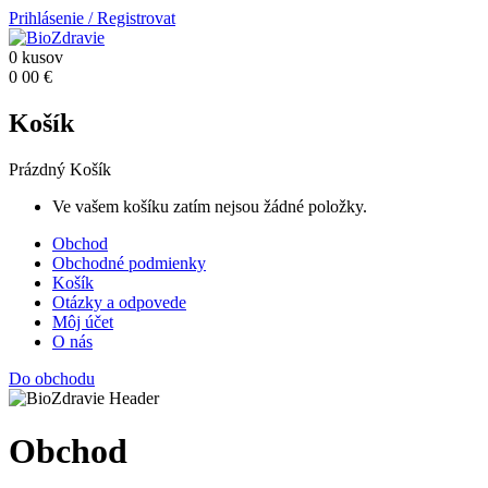
Prihlásenie
/
Registrovat
0
kusov
0
00
€
Košík
Prázdný Košík
Ve vašem košíku zatím nejsou žádné položky.
Obchod
Obchodné podmienky
Košík
Otázky a odpovede
Môj účet
O nás
Do obchodu
Obchod