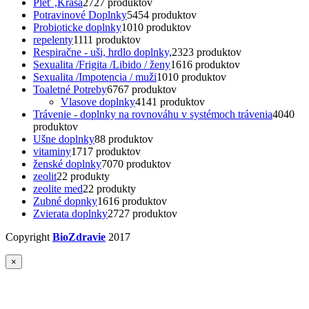
Pleť ,Krása
27
27 produktov
Potravinové Doplnky
54
54 produktov
Probioticke doplnky
10
10 produktov
repelenty
11
11 produktov
Respiračne - uši, hrdlo doplnky,
23
23 produktov
Sexualita /Frigita /Libido / ženy
16
16 produktov
Sexualita /Impotencia / muži
10
10 produktov
Toaletné Potreby
67
67 produktov
Vlasove doplnky
41
41 produktov
Trávenie - doplnky na rovnováhu v systémoch trávenia
40
40
produktov
Ušne doplnky
8
8 produktov
vitaminy
17
17 produktov
ženské doplnky
70
70 produktov
zeolit
2
2 produkty
zeolite med
2
2 produkty
Zubné dopnky
16
16 produktov
Zvierata doplnky
27
27 produktov
Copyright
BioZdravie
2017
×