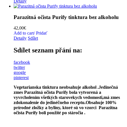
Detaily
Parazitná očista Purify tinktura bez alkoholu
42,00
€
Add to cart/ Pridať
Detaily
Sdílet
Sdílet seznam přání na:
facebook
twitter
google
pinterest
Vegetarianska tinktura
neobsahuje alkohol .
Jedinečná
zmes Parazitná očista Purify bola vytvorená a
vyvrcholením všetkých starovekych vedomosti,má zmes
zdokonalenie do jedinéčneho receptu.
Obsahuje 100%
prírodné zložky a byliny, ktoré sú vo vzorci Parazitna
očista Purify boli použité po stáročia .