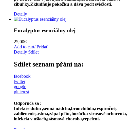
cibuľky.Zkludňuje pokožku a dáva pocit sviežosti
.
Detaily
Eucalyptus esenciálny olej
25,00
€
Add to cart/ Pridať
Detaily
Sdílet
Sdílet seznam přání na:
facebook
twitter
google
pinterest
Odporúča sa :
Infekcie dutín ,senná nádcha,bronchitída,respiračné,
zahlienenie,astma,zápal pľúc,horúčka vírusové ochorenia,
infekcia v ušiach,pásmová choroba,repelent.