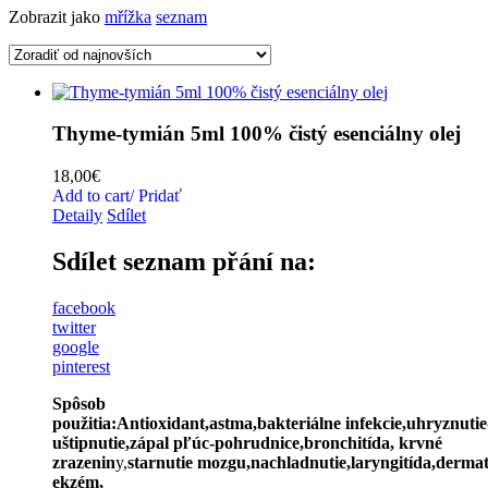
Zobrazit jako
mřížka
seznam
Thyme-tymián 5ml 100% čistý esenciálny olej
18,00
€
Add to cart/ Pridať
Detaily
Sdílet
Sdílet seznam přání na:
facebook
twitter
google
pinterest
Spôsob
použitia:
Antioxidant,astma,
bakteriálne
infekcie,uhryznutie
uštipnutie,zápal
pľúc
-pohrudnice,
bronchitída
, krvné
zrazenin
y,
starnutie
mozgu,nachladnutie,
laryngitída
,
dermat
ekzém,