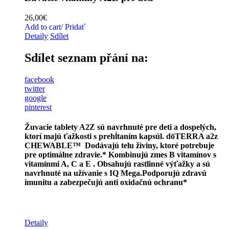
26,00
€
Add to cart/ Pridať
Detaily
Sdílet
Sdílet seznam přání na:
facebook
twitter
google
pinterest
Žuvacie tablety A2Z sú navrhnuté pre deti a dospelých,
ktorí majú ťažkosti s prehĺtaním kapsúl. dōTERRA a2z
CHEWABLE™ Dodávajú telu živiny, ktoré potrebuje
pre optimálne zdravie.*
Kombinujú zmes B vitamínov s
vitamínmi A, C a E .
Obsahujú rastlinné výťažky a sú
navrhnuté na užívanie s IQ Mega.
Podporujú zdravú
imunitu a zabezpečujú
anti oxidačnú
ochranu*
Detaily