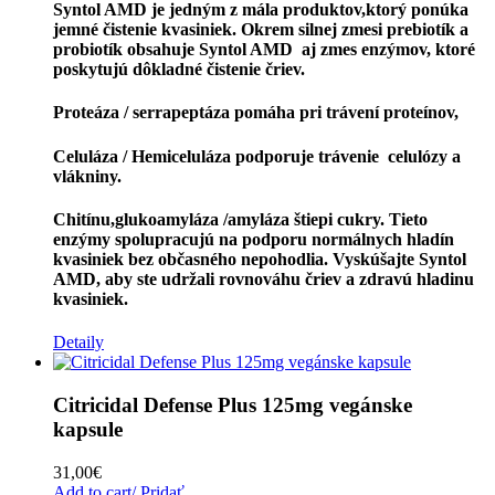
Syntol AMD je jedným z mála produktov,ktorý ponúka
jemné čistenie kvasiniek. Okrem silnej zmesi prebiotík a
probiotík obsahuje Syntol AMD aj zmes enzýmov, ktoré
poskytujú dôkladné čistenie čriev.
Proteáza / serrapeptáza pomáha pri trávení proteínov,
Celuláza / Hemiceluláza podporuje
trávenie
celulózy a
vlákniny.
Chitínu,glukoamyláza /amyláza štiepi cukry. Tieto
enzýmy spolupracujú na podporu normálnych hladín
kvasiniek bez občasného nepohodlia.
Vyskúšajte
Syntol
AMD, aby ste udržali rovnováhu čriev a zdravú hladinu
kvasiniek.
Detaily
Citricidal Defense Plus 125mg vegánske
kapsule
31,00
€
Add to cart/ Pridať