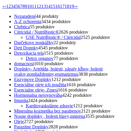
«
‹
1
2
3
4
5
6
7
8
9
10
11
12
13
14
15
16
17
18
19
›
»
Nezaradené
4
4 produkty
A-Z ochorenia
34
34 produktov
Chrbtica
5
5 produktov
Citricidal / NutriBiotic®
26
26 produktov
GSE NutriBiotic® / Citricidal
25
25 produktov
Darčekove poukážky
2
2 produkty
Deti Dopnky
45
45 produktov
Detoxikacia tela
15
15 produktov
Detox organov
7
7 produktov
domacnost
10
10 produktov
Doplnky- Artritída, bolesti, zápaly kĺbov, bolesti
svalov,pomliaždeniny,reumatizmus
38
38 produktov
Enzymove Doplnky
12
12 produktov
Esenciálne oleje ich použitia
16
16 produktov
Esencialne oleje- Zmesi
16
16 produktov
Hormonalna nerovnováha
42
42 produktov
Imunita
24
24 produktov
Kardiovaskulárne zdravie
12
12 produktov
Mineralna kozmetika bez parabenov
21
21 produktov
Nosne doplnky , bolesti hlavy,migrena
35
35 produktov
Oleje
27
27 produktov
Parazitne Doplnky
28
28 produktov