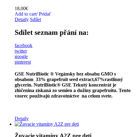
18,00
€
Add to cart/ Pridať
Detaily
Sdílet
Sdílet seznam přání na:
facebook
twitter
google
pinterest
GSE NutriBiotic ® Vegánsky bez obsahu GMO
s
obsahom 33% grapefruit seed extract,67%rastlinný
glycerin.
NutriBiotic® GSE Tekutý koncentrát je
zlúčenina získaná zo semien a dužiny grapefruitu. Tento
vzorec používajú zdravotníctve na celom svete.
Detaily
Žuvacie vitamíny A2Z pre deti