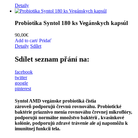
Detaily
Probiotika Syntol 180 ks Vegánskych kapsúl
90,00
€
Add to cart/ Pridať
Detaily
Sdílet
Sdílet seznam přání na:
facebook
twitter
google
pinterest
Syntol AMD vegánske probiotiká čistia
zároveň
podporujú črevnú rovnováhu. Probiotické
baktérie priaznivo menia rovnováhu črevnej mikroflóry,
podporujú normálne množstvo baktérií , kvasinkové
kolónie, podporujú zdravé trávenie ale aj napomôžu k
imunitnej funkcii tela.