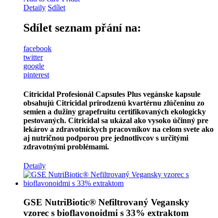
Detaily
Sdílet
Sdílet seznam přání na:
facebook
twitter
google
pinterest
Citricidal Profesionál
Capsules Plus
vegánske kapsule
obsahujú Citricidal prirodzenú kvartérnu zlúčeninu zo
semien a dužiny grapefruitu certifikovaných ekologicky
pestovaných. Citricidal sa ukázal ako vysoko účinný pre
lekárov a zdravotníckych pracovníkov na celom svete ako
aj nutričnou ​​podporou pre
jednotlivcov
s určitými
zdravotnými problémami.
Detaily
GSE NutriBiotic® Nefiltrovaný Vegansky
vzorec s bioflavonoidmi s 33% extraktom